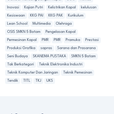
Inovasi
Kajian Putri
Kelistrikan Kapal
kelulusan
Kesiswaan
KKG PAI
KKG PAK
Kurikulum
Lean School
Multimedia
Olehraga
OSIS SMKN 5 Batam
Pengelasan Kapal
Permesinan Kapal
PMR
PMR
Pramuka
Prestasi
Produksi Grafika
sapras
Sarana dan Prasarana
Seni Budaya
SKANEMA PUSTAKA
SMKN 5 Batam
Tak Berkategori
Teknik Elektronika Industri
Teknik Komputer Dan Jaringan
Teknik Pemesinan
Tendik
TITL
TKJ
UKS