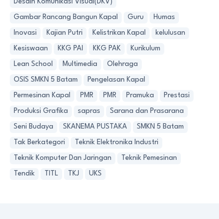
Desain Komunikasi Visual(DKV)
Gambar Rancang Bangun Kapal
Guru
Humas
Inovasi
Kajian Putri
Kelistrikan Kapal
kelulusan
Kesiswaan
KKG PAI
KKG PAK
Kurikulum
Lean School
Multimedia
Olehraga
OSIS SMKN 5 Batam
Pengelasan Kapal
Permesinan Kapal
PMR
PMR
Pramuka
Prestasi
Produksi Grafika
sapras
Sarana dan Prasarana
Seni Budaya
SKANEMA PUSTAKA
SMKN 5 Batam
Tak Berkategori
Teknik Elektronika Industri
Teknik Komputer Dan Jaringan
Teknik Pemesinan
Tendik
TITL
TKJ
UKS