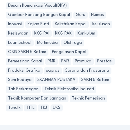
Desain Komunikasi Visual(DKV)
Gambar Rancang Bangun Kapal
Guru
Humas
Inovasi
Kajian Putri
Kelistrikan Kapal
kelulusan
Kesiswaan
KKG PAI
KKG PAK
Kurikulum
Lean School
Multimedia
Olehraga
OSIS SMKN 5 Batam
Pengelasan Kapal
Permesinan Kapal
PMR
PMR
Pramuka
Prestasi
Produksi Grafika
sapras
Sarana dan Prasarana
Seni Budaya
SKANEMA PUSTAKA
SMKN 5 Batam
Tak Berkategori
Teknik Elektronika Industri
Teknik Komputer Dan Jaringan
Teknik Pemesinan
Tendik
TITL
TKJ
UKS