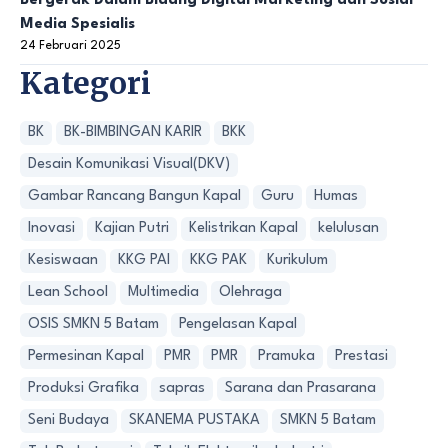
Bergerak Dalam Bidang Digital Marketing dan Sosial
Media Spesialis
24 Februari 2025
Kategori
BK
BK-BIMBINGAN KARIR
BKK
Desain Komunikasi Visual(DKV)
Gambar Rancang Bangun Kapal
Guru
Humas
Inovasi
Kajian Putri
Kelistrikan Kapal
kelulusan
Kesiswaan
KKG PAI
KKG PAK
Kurikulum
Lean School
Multimedia
Olehraga
OSIS SMKN 5 Batam
Pengelasan Kapal
Permesinan Kapal
PMR
PMR
Pramuka
Prestasi
Produksi Grafika
sapras
Sarana dan Prasarana
Seni Budaya
SKANEMA PUSTAKA
SMKN 5 Batam