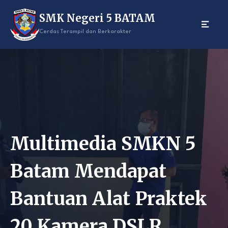
Skip
SMK Negeri 5 BATAM
to
content
Cerdas Terampil dan Berkarakter
Multimedia SMKN 5
Batam Mendapat
Bantuan Alat Praktek
20 Kamera DSLR