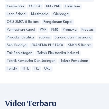
Kesiswaan
KKG PAI
KKG PAK
Kurikulum
Lean School
Multimedia
Olehraga
OSIS SMKN 5 Batam
Pengelasan Kapal
Permesinan Kapal
PMR
PMR
Pramuka
Prestasi
Produksi Grafika
sapras
Sarana dan Prasarana
Seni Budaya
SKANEMA PUSTAKA
SMKN 5 Batam
Tak Berkategori
Teknik Elektronika Industri
Teknik Komputer Dan Jaringan
Teknik Pemesinan
Tendik
TITL
TKJ
UKS
Video Terbaru