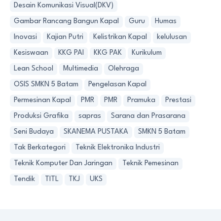
Desain Komunikasi Visual(DKV)
Gambar Rancang Bangun Kapal
Guru
Humas
Inovasi
Kajian Putri
Kelistrikan Kapal
kelulusan
Kesiswaan
KKG PAI
KKG PAK
Kurikulum
Lean School
Multimedia
Olehraga
OSIS SMKN 5 Batam
Pengelasan Kapal
Permesinan Kapal
PMR
PMR
Pramuka
Prestasi
Produksi Grafika
sapras
Sarana dan Prasarana
Seni Budaya
SKANEMA PUSTAKA
SMKN 5 Batam
Tak Berkategori
Teknik Elektronika Industri
Teknik Komputer Dan Jaringan
Teknik Pemesinan
Tendik
TITL
TKJ
UKS