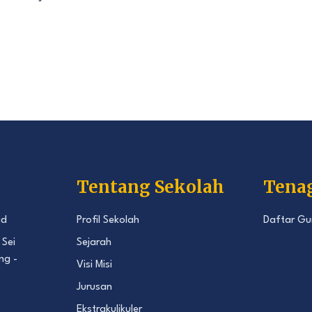
Tentang Sekolah
Tena
id
Profil Sekolah
Daftar Gu
 Sei
Sejarah
ng -
Visi Misi
Jurusan
Ekstrakulikuler