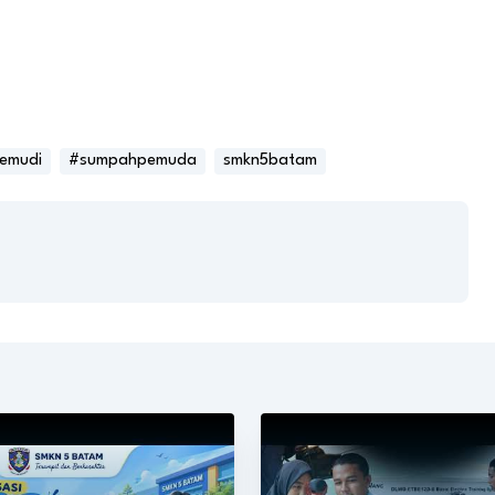
emudi
#sumpahpemuda
smkn5batam