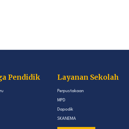
ga Pendidik
Layanan Sekolah
ru
Perpustakaan
MPD
Dapodik
SKANEMA