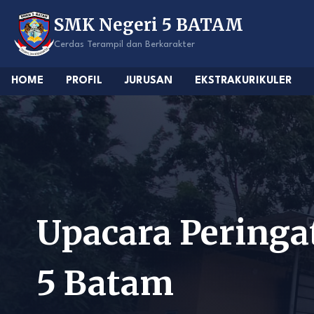
Skip
SMK Negeri 5 BATAM
to
content
Cerdas Terampil dan Berkarakter
HOME
PROFIL
JURUSAN
EKSTRAKURIKULER
Upacara Pering
5 Batam