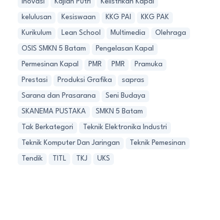
Inovasi
Kajian Putri
Kelistrikan Kapal
kelulusan
Kesiswaan
KKG PAI
KKG PAK
Kurikulum
Lean School
Multimedia
Olehraga
OSIS SMKN 5 Batam
Pengelasan Kapal
Permesinan Kapal
PMR
PMR
Pramuka
Prestasi
Produksi Grafika
sapras
Sarana dan Prasarana
Seni Budaya
SKANEMA PUSTAKA
SMKN 5 Batam
Tak Berkategori
Teknik Elektronika Industri
Teknik Komputer Dan Jaringan
Teknik Pemesinan
Tendik
TITL
TKJ
UKS