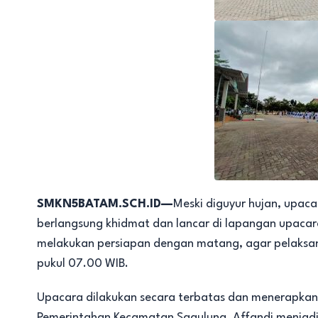
SMKN5BATAM.SCH.ID—
Meski diguyur hujan, upac
berlangsung khidmat dan lancar di lapangan upac
melakukan persiapan dengan matang, agar pelaksan
pukul 07.00 WIB.
Upacara dilakukan secara terbatas dan menerapkan 
Pemerintahan Kecamatan Sagulung, Affandi menjadi