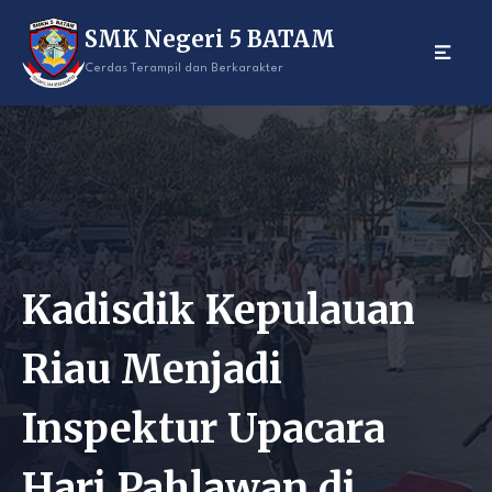
Skip
SMK Negeri 5 BATAM
to
content
Cerdas Terampil dan Berkarakter
Kadisdik Kepulauan
Riau Menjadi
Inspektur Upacara
Hari Pahlawan di