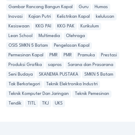
Gambar Rancang Bangun Kapal
Guru
Humas
Inovasi
Kajian Putri
Kelistrikan Kapal
kelulusan
Kesiswaan
KKG PAI
KKG PAK
Kurikulum
Lean School
Multimedia
Olehraga
OSIS SMKN 5 Batam
Pengelasan Kapal
Permesinan Kapal
PMR
PMR
Pramuka
Prestasi
Produksi Grafika
sapras
Sarana dan Prasarana
Seni Budaya
SKANEMA PUSTAKA
SMKN 5 Batam
Tak Berkategori
Teknik Elektronika Industri
Teknik Komputer Dan Jaringan
Teknik Pemesinan
Tendik
TITL
TKJ
UKS