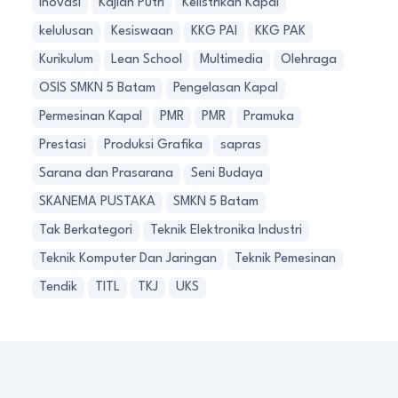
Inovasi
Kajian Putri
Kelistrikan Kapal
kelulusan
Kesiswaan
KKG PAI
KKG PAK
Kurikulum
Lean School
Multimedia
Olehraga
OSIS SMKN 5 Batam
Pengelasan Kapal
Permesinan Kapal
PMR
PMR
Pramuka
Prestasi
Produksi Grafika
sapras
Sarana dan Prasarana
Seni Budaya
SKANEMA PUSTAKA
SMKN 5 Batam
Tak Berkategori
Teknik Elektronika Industri
Teknik Komputer Dan Jaringan
Teknik Pemesinan
Tendik
TITL
TKJ
UKS