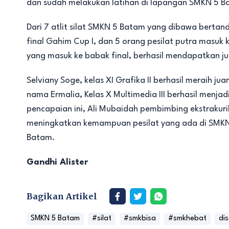
dan sudah melakukan latihan di lapangan SMKN 5 Ba
Dari 7 atlit silat SMKN 5 Batam yang dibawa bertand
final Gahim Cup I, dan 5 orang pesilat putra masuk k
yang masuk ke babak final, berhasil mendapatkan ju
Selviany Soge, kelas XI Grafika II berhasil meraih jua
nama Ermalia, Kelas X Multimedia III berhasil menjadi
pencapaian ini, Ali Mubaidah pembimbing ekstrakur
meningkatkan kemampuan pesilat yang ada di SMK
Batam.
Gandhi Alister
Bagikan Artikel
SMKN 5 Batam
#silat
#smkbisa
#smkhebat
dis