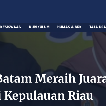
KESISWAAN
KURIKULUM
HUMAS & BKK
TATA US
Batam Meraih Juara
i Kepulauan Riau