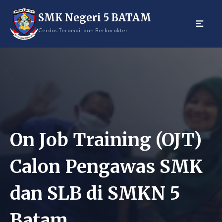
Skip
SMK Negeri 5 BATAM
to
content
Cerdas Terampil dan Berkarakter
On Job Training (OJT)
Calon Pengawas SMK
dan SLB di SMKN 5
Batam