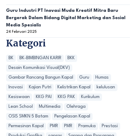
Guru Industri PT Inovasi Muda Kreatif Mitra Baru
Bergerak Dalam Bidang Digital Marketing dan Sosial
Media Spesialis
24 Februari 2025
Kategori
BK
BK-BIMBINGAN KARIR
BKK
Desain Komunikasi Visual(DKV)
Gambar Rancang Bangun Kapal
Guru
Humas
Inovasi
Kajian Putri
Kelistrikan Kapal
kelulusan
Kesiswaan
KKG PAI
KKG PAK
Kurikulum
Lean School
Multimedia
Olehraga
OSIS SMKN 5 Batam
Pengelasan Kapal
Permesinan Kapal
PMR
PMR
Pramuka
Prestasi
Produksi Grafika
sapras
Sarana dan Prasarana