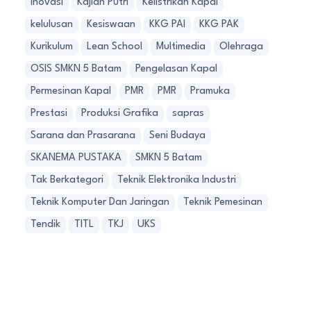
Inovasi
Kajian Putri
Kelistrikan Kapal
kelulusan
Kesiswaan
KKG PAI
KKG PAK
Kurikulum
Lean School
Multimedia
Olehraga
OSIS SMKN 5 Batam
Pengelasan Kapal
Permesinan Kapal
PMR
PMR
Pramuka
Prestasi
Produksi Grafika
sapras
Sarana dan Prasarana
Seni Budaya
SKANEMA PUSTAKA
SMKN 5 Batam
Tak Berkategori
Teknik Elektronika Industri
Teknik Komputer Dan Jaringan
Teknik Pemesinan
Tendik
TITL
TKJ
UKS