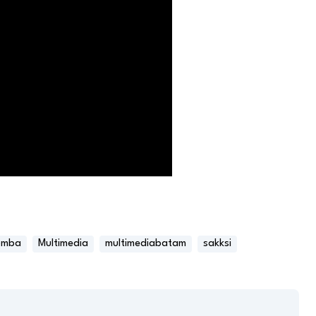
omba
Multimedia
multimediabatam
sakksi