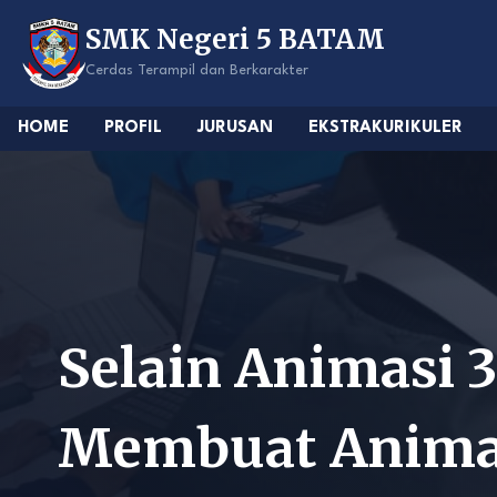
Skip
SMK Negeri 5 BATAM
to
content
Cerdas Terampil dan Berkarakter
HOME
PROFIL
JURUSAN
EKSTRAKURIKULER
Selain Animasi 
Membuat Animas