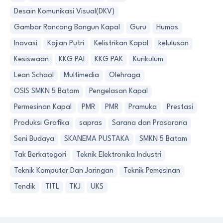
Desain Komunikasi Visual(DKV)
Gambar Rancang Bangun Kapal
Guru
Humas
Inovasi
Kajian Putri
Kelistrikan Kapal
kelulusan
Kesiswaan
KKG PAI
KKG PAK
Kurikulum
Lean School
Multimedia
Olehraga
OSIS SMKN 5 Batam
Pengelasan Kapal
Permesinan Kapal
PMR
PMR
Pramuka
Prestasi
Produksi Grafika
sapras
Sarana dan Prasarana
Seni Budaya
SKANEMA PUSTAKA
SMKN 5 Batam
Tak Berkategori
Teknik Elektronika Industri
Teknik Komputer Dan Jaringan
Teknik Pemesinan
Tendik
TITL
TKJ
UKS