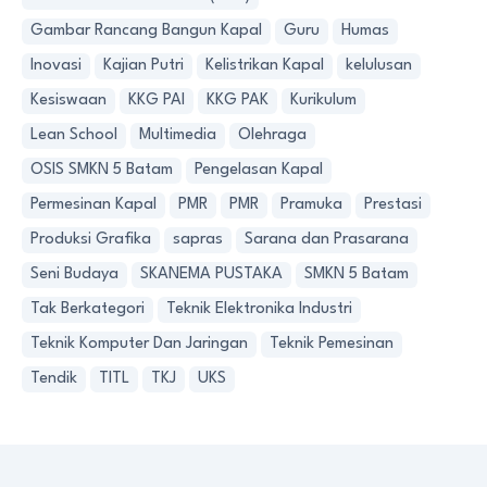
Gambar Rancang Bangun Kapal
Guru
Humas
Inovasi
Kajian Putri
Kelistrikan Kapal
kelulusan
Kesiswaan
KKG PAI
KKG PAK
Kurikulum
Lean School
Multimedia
Olehraga
OSIS SMKN 5 Batam
Pengelasan Kapal
Permesinan Kapal
PMR
PMR
Pramuka
Prestasi
Produksi Grafika
sapras
Sarana dan Prasarana
Seni Budaya
SKANEMA PUSTAKA
SMKN 5 Batam
Tak Berkategori
Teknik Elektronika Industri
Teknik Komputer Dan Jaringan
Teknik Pemesinan
Tendik
TITL
TKJ
UKS