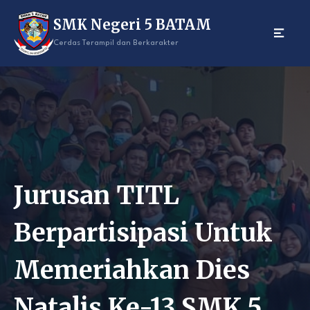
Skip
SMK Negeri 5 BATAM
to
content
Cerdas Terampil dan Berkarakter
Jurusan TITL
Berpartisipasi Untuk
Memeriahkan Dies
Natalis Ke-13 SMK 5