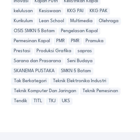
Inovasi
Kajian Putri
Kelistrikan Kapal
kelulusan
Kesiswaan
KKG PAI
KKG PAK
Kurikulum
Lean School
Multimedia
Olehraga
OSIS SMKN 5 Batam
Pengelasan Kapal
Permesinan Kapal
PMR
PMR
Pramuka
Prestasi
Produksi Grafika
sapras
Sarana dan Prasarana
Seni Budaya
SKANEMA PUSTAKA
SMKN 5 Batam
Tak Berkategori
Teknik Elektronika Industri
Teknik Komputer Dan Jaringan
Teknik Pemesinan
Tendik
TITL
TKJ
UKS