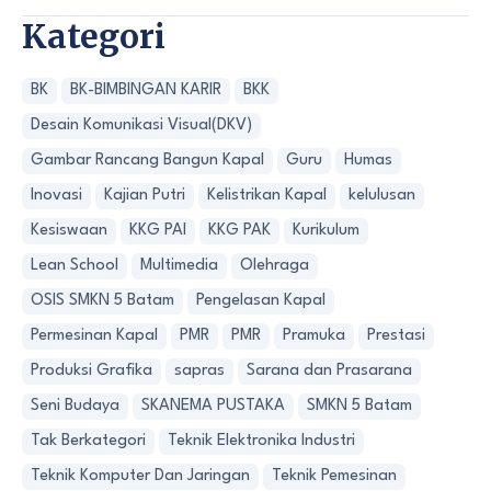
Kategori
BK
BK-BIMBINGAN KARIR
BKK
Desain Komunikasi Visual(DKV)
Gambar Rancang Bangun Kapal
Guru
Humas
Inovasi
Kajian Putri
Kelistrikan Kapal
kelulusan
Kesiswaan
KKG PAI
KKG PAK
Kurikulum
Lean School
Multimedia
Olehraga
OSIS SMKN 5 Batam
Pengelasan Kapal
Permesinan Kapal
PMR
PMR
Pramuka
Prestasi
Produksi Grafika
sapras
Sarana dan Prasarana
Seni Budaya
SKANEMA PUSTAKA
SMKN 5 Batam
Tak Berkategori
Teknik Elektronika Industri
Teknik Komputer Dan Jaringan
Teknik Pemesinan