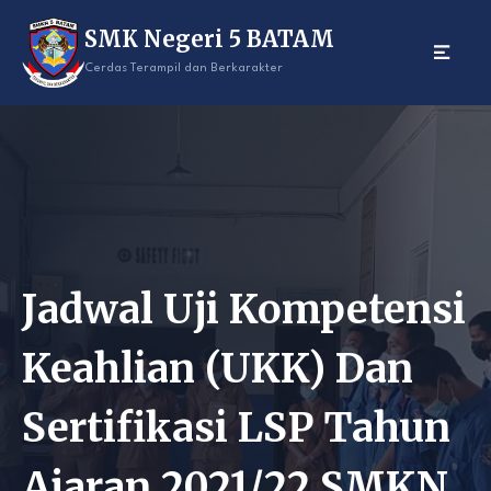
Skip
SMK Negeri 5 BATAM
to
content
Cerdas Terampil dan Berkarakter
Jadwal Uji Kompetensi
Keahlian (UKK) Dan
Sertifikasi LSP Tahun
Ajaran 2021/22 SMKN