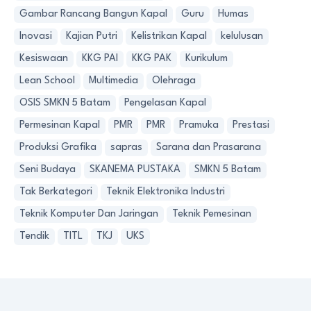
Gambar Rancang Bangun Kapal
Guru
Humas
Inovasi
Kajian Putri
Kelistrikan Kapal
kelulusan
Kesiswaan
KKG PAI
KKG PAK
Kurikulum
Lean School
Multimedia
Olehraga
OSIS SMKN 5 Batam
Pengelasan Kapal
Permesinan Kapal
PMR
PMR
Pramuka
Prestasi
Produksi Grafika
sapras
Sarana dan Prasarana
Seni Budaya
SKANEMA PUSTAKA
SMKN 5 Batam
Tak Berkategori
Teknik Elektronika Industri
Teknik Komputer Dan Jaringan
Teknik Pemesinan
Tendik
TITL
TKJ
UKS