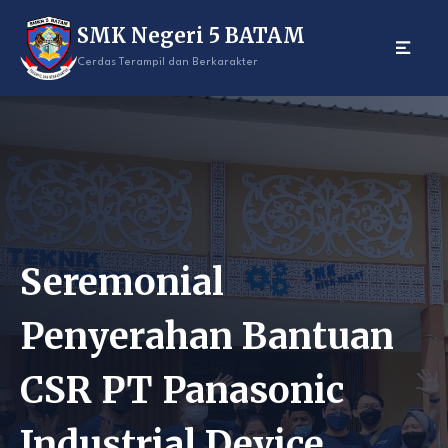
Skip
SMK Negeri 5 BATAM
to
content
Cerdas Terampil dan Berkarakter
Seremonial
Penyerahan Bantuan
CSR PT Panasonic
Industrial Device