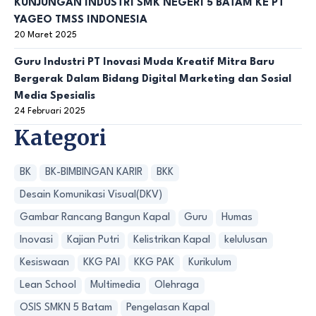
KUNJUNGAN INDUSTRI SMK NEGERI 5 BATAM KE PT
YAGEO TMSS INDONESIA
20 Maret 2025
Guru Industri PT Inovasi Muda Kreatif Mitra Baru
Bergerak Dalam Bidang Digital Marketing dan Sosial
Media Spesialis
24 Februari 2025
Kategori
BK
BK-BIMBINGAN KARIR
BKK
Desain Komunikasi Visual(DKV)
Gambar Rancang Bangun Kapal
Guru
Humas
Inovasi
Kajian Putri
Kelistrikan Kapal
kelulusan
Kesiswaan
KKG PAI
KKG PAK
Kurikulum
Lean School
Multimedia
Olehraga
OSIS SMKN 5 Batam
Pengelasan Kapal