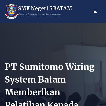
Skip
SMK Negeri 5 BATAM
to
content
Cerdas Terampil dan Berkarakter
PT Sumitomo Wiring
System Batam
Memberikan
Pelatihan Kepada