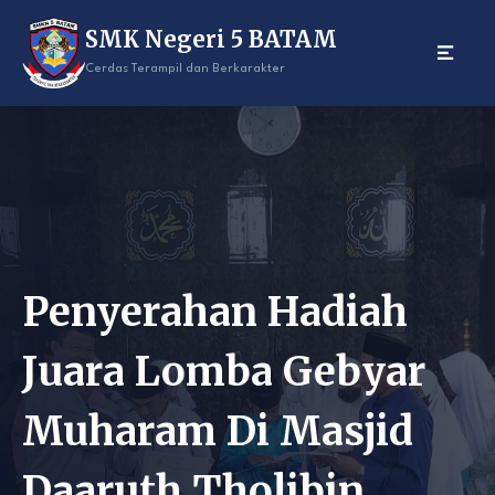
Skip
SMK Negeri 5 BATAM
to
content
Cerdas Terampil dan Berkarakter
Penyerahan Hadiah
Juara Lomba Gebyar
Muharam Di Masjid
Daaruth Tholibin