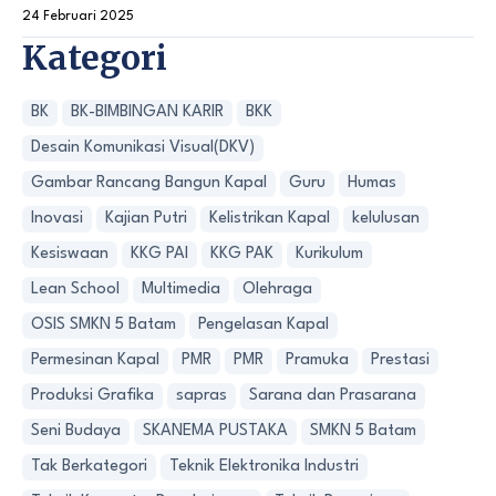
24 Februari 2025
Kategori
BK
BK-BIMBINGAN KARIR
BKK
Desain Komunikasi Visual(DKV)
Gambar Rancang Bangun Kapal
Guru
Humas
Inovasi
Kajian Putri
Kelistrikan Kapal
kelulusan
Kesiswaan
KKG PAI
KKG PAK
Kurikulum
Lean School
Multimedia
Olehraga
OSIS SMKN 5 Batam
Pengelasan Kapal
Permesinan Kapal
PMR
PMR
Pramuka
Prestasi
Produksi Grafika
sapras
Sarana dan Prasarana
Seni Budaya
SKANEMA PUSTAKA
SMKN 5 Batam
Tak Berkategori
Teknik Elektronika Industri