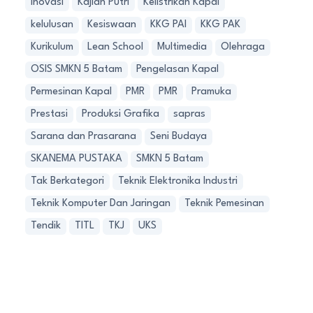
Inovasi
Kajian Putri
Kelistrikan Kapal
kelulusan
Kesiswaan
KKG PAI
KKG PAK
Kurikulum
Lean School
Multimedia
Olehraga
OSIS SMKN 5 Batam
Pengelasan Kapal
Permesinan Kapal
PMR
PMR
Pramuka
Prestasi
Produksi Grafika
sapras
Sarana dan Prasarana
Seni Budaya
SKANEMA PUSTAKA
SMKN 5 Batam
Tak Berkategori
Teknik Elektronika Industri
Teknik Komputer Dan Jaringan
Teknik Pemesinan
Tendik
TITL
TKJ
UKS