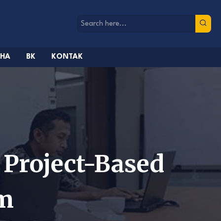
AHA
BK
KONTAK
Project-Based
am