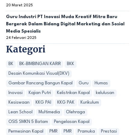
20 Maret 2025
Guru Industri PT Inovasi Muda Kreatif Mitra Baru
Bergerak Dalam Bidang Digital Marketing dan Sosial
Media Spesialis
24 Februari 2025
Kategori
BK
BK-BIMBINGAN KARIR
BKK
Desain Komunikasi Visual(DKV)
Gambar Rancang Bangun Kapal
Guru
Humas
Inovasi
Kajian Putri
Kelistrikan Kapal
kelulusan
Kesiswaan
KKG PAI
KKG PAK
Kurikulum
Lean School
Multimedia
Olehraga
OSIS SMKN 5 Batam
Pengelasan Kapal
Permesinan Kapal
PMR
PMR
Pramuka
Prestasi