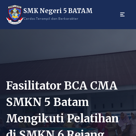
Skip
SMK Negeri 5 BATAM
to
content
Cerdas Terampil dan Berkarakter
Fasilitator BCA CMA
SMKN 5 Batam
Mengikuti Pelatihan
di SMKN 6 Rejang