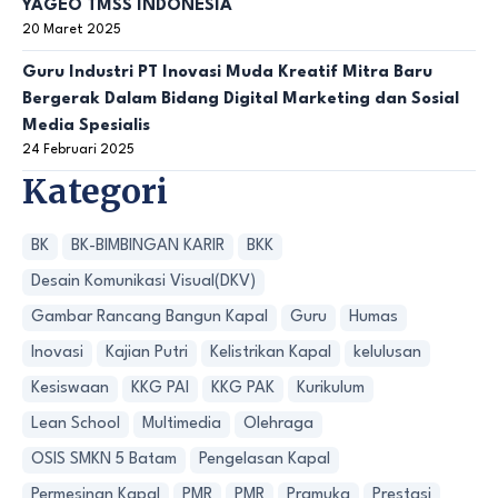
YAGEO TMSS INDONESIA
20 Maret 2025
Guru Industri PT Inovasi Muda Kreatif Mitra Baru
Bergerak Dalam Bidang Digital Marketing dan Sosial
Media Spesialis
24 Februari 2025
Kategori
BK
BK-BIMBINGAN KARIR
BKK
Desain Komunikasi Visual(DKV)
Gambar Rancang Bangun Kapal
Guru
Humas
Inovasi
Kajian Putri
Kelistrikan Kapal
kelulusan
Kesiswaan
KKG PAI
KKG PAK
Kurikulum
Lean School
Multimedia
Olehraga
OSIS SMKN 5 Batam
Pengelasan Kapal
Permesinan Kapal
PMR
PMR
Pramuka
Prestasi