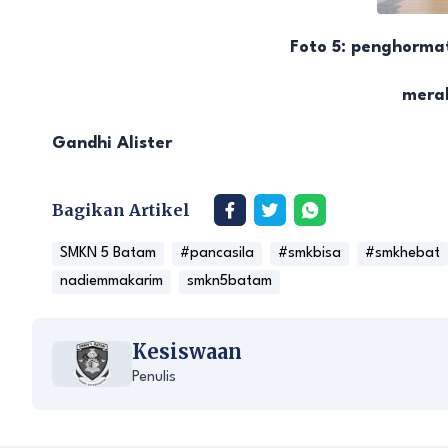
Foto 5: penghorma
merah
Gandhi Alister
Bagikan Artikel
SMKN 5 Batam
#pancasila
#smkbisa
#smkhebat
nadiemmakarim
smkn5batam
Kesiswaan
Penulis