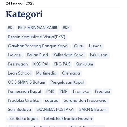
24 Februari 2025
Kategori
BK
BK-BIMBINGAN KARIR
BKK
Desain Komunikasi Visual(DKV)
Gambar Rancang Bangun Kapal
Guru
Humas
Inovasi
Kajian Putri
Kelistrikan Kapal
kelulusan
Kesiswaan
KKG PAI
KKG PAK
Kurikulum
Lean School
Multimedia
Olehraga
OSIS SMKN 5 Batam
Pengelasan Kapal
Permesinan Kapal
PMR
PMR
Pramuka
Prestasi
Produksi Grafika
sapras
Sarana dan Prasarana
Seni Budaya
SKANEMA PUSTAKA
SMKN 5 Batam
Tak Berkategori
Teknik Elektronika Industri