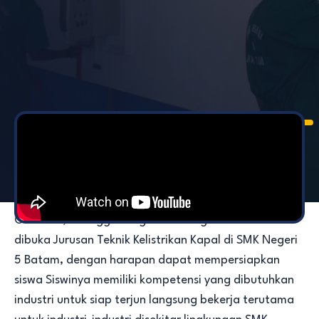
Jurusan Teknik Kelistrikan Kapal didirikan pada tahun
2009, Adapun beberapa alasan didirikannya jurusan
Teknik Kelistrikan Kapal ini dikarenakan lingkungan
SMK Negeri 5 Batam sendiri dikelilingi oleh industri-
industri yang bergerak di bidang Shipyard dan
Offshore, sehingga sangat memungkinkan sekali
dibuka Jurusan Teknik Kelistrikan Kapal di SMK Negeri
5 Batam, dengan harapan dapat mempersiapkan
siswa Siswinya memiliki kompetensi yang dibutuhkan
industri untuk siap terjun langsung bekerja terutama