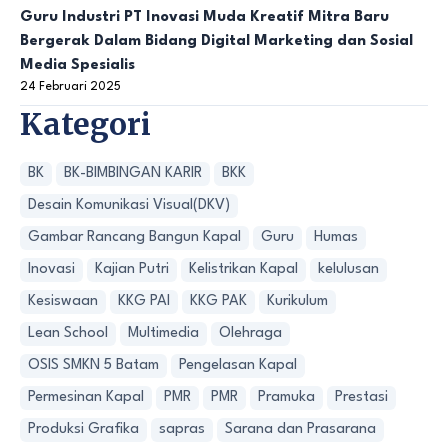
Guru Industri PT Inovasi Muda Kreatif Mitra Baru
Bergerak Dalam Bidang Digital Marketing dan Sosial
Media Spesialis
24 Februari 2025
Kategori
BK
BK-BIMBINGAN KARIR
BKK
Desain Komunikasi Visual(DKV)
Gambar Rancang Bangun Kapal
Guru
Humas
Inovasi
Kajian Putri
Kelistrikan Kapal
kelulusan
Kesiswaan
KKG PAI
KKG PAK
Kurikulum
Lean School
Multimedia
Olehraga
OSIS SMKN 5 Batam
Pengelasan Kapal
Permesinan Kapal
PMR
PMR
Pramuka
Prestasi
Produksi Grafika
sapras
Sarana dan Prasarana