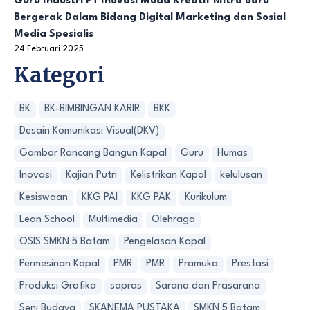
Guru Industri PT Inovasi Muda Kreatif Mitra Baru
Bergerak Dalam Bidang Digital Marketing dan Sosial
Media Spesialis
24 Februari 2025
Kategori
BK
BK-BIMBINGAN KARIR
BKK
Desain Komunikasi Visual(DKV)
Gambar Rancang Bangun Kapal
Guru
Humas
Inovasi
Kajian Putri
Kelistrikan Kapal
kelulusan
Kesiswaan
KKG PAI
KKG PAK
Kurikulum
Lean School
Multimedia
Olehraga
OSIS SMKN 5 Batam
Pengelasan Kapal
Permesinan Kapal
PMR
PMR
Pramuka
Prestasi
Produksi Grafika
sapras
Sarana dan Prasarana
Seni Budaya
SKANEMA PUSTAKA
SMKN 5 Batam