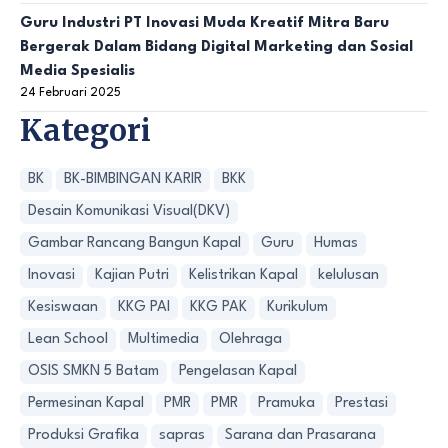
Guru Industri PT Inovasi Muda Kreatif Mitra Baru
Bergerak Dalam Bidang Digital Marketing dan Sosial
Media Spesialis
24 Februari 2025
Kategori
BK
BK-BIMBINGAN KARIR
BKK
Desain Komunikasi Visual(DKV)
Gambar Rancang Bangun Kapal
Guru
Humas
Inovasi
Kajian Putri
Kelistrikan Kapal
kelulusan
Kesiswaan
KKG PAI
KKG PAK
Kurikulum
Lean School
Multimedia
Olehraga
OSIS SMKN 5 Batam
Pengelasan Kapal
Permesinan Kapal
PMR
PMR
Pramuka
Prestasi
Produksi Grafika
sapras
Sarana dan Prasarana