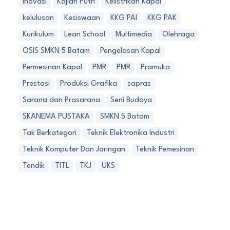
Inovasi
Kajian Putri
Kelistrikan Kapal
kelulusan
Kesiswaan
KKG PAI
KKG PAK
Kurikulum
Lean School
Multimedia
Olehraga
OSIS SMKN 5 Batam
Pengelasan Kapal
Permesinan Kapal
PMR
PMR
Pramuka
Prestasi
Produksi Grafika
sapras
Sarana dan Prasarana
Seni Budaya
SKANEMA PUSTAKA
SMKN 5 Batam
Tak Berkategori
Teknik Elektronika Industri
Teknik Komputer Dan Jaringan
Teknik Pemesinan
Tendik
TITL
TKJ
UKS