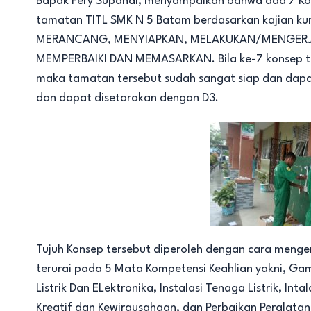
Bapak Fery Supandi, menyampaikan bahwa ada 7 Kons
tamatan TITL SMK N 5 Batam berdasarkan kajian kur
MERANCANG, MENYIAPKAN, MELAKUKAN/MENGERJ
MEMPERBAIKI DAN MEMASARKAN. Bila ke-7 konsep ter
maka tamatan tersebut sudah sangat siap dan dapat
dan dapat disetarakan dengan D3.
Tujuh Konsep tersebut diperoleh dengan cara meng
terurai pada 5 Mata Kompetensi Keahlian yakni, Gam
Listrik Dan ELektronika, Instalasi Tenaga Listrik, Inta
Kreatif dan Kewirausahaan, dan Perbaikan Peralatan L