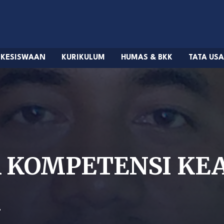
KESISWAAN
KURIKULUM
HUMAS & BKK
TATA US
 KOMPETENSI KEA
M