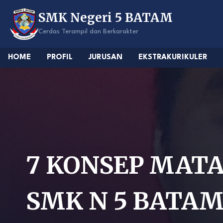
Skip
SMK Negeri 5 BATAM
to
content
Cerdas Terampil dan Berkarakter
HOME
PROFIL
JURUSAN
EKSTRAKURIKULER
7 KONSEP MATA
SMK N 5 BATA