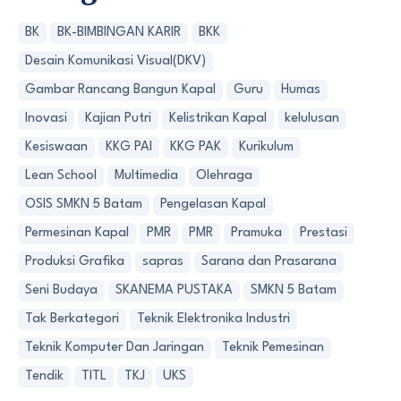
BK
BK-BIMBINGAN KARIR
BKK
Desain Komunikasi Visual(DKV)
Gambar Rancang Bangun Kapal
Guru
Humas
Inovasi
Kajian Putri
Kelistrikan Kapal
kelulusan
Kesiswaan
KKG PAI
KKG PAK
Kurikulum
Lean School
Multimedia
Olehraga
OSIS SMKN 5 Batam
Pengelasan Kapal
Permesinan Kapal
PMR
PMR
Pramuka
Prestasi
Produksi Grafika
sapras
Sarana dan Prasarana
Seni Budaya
SKANEMA PUSTAKA
SMKN 5 Batam
Tak Berkategori
Teknik Elektronika Industri
Teknik Komputer Dan Jaringan
Teknik Pemesinan
Tendik
TITL
TKJ
UKS