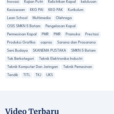
Inovasi
Kajian Putri
Kelistrikan Kapal
kelulusan
Kesiswaan
KKG PAI
KKG PAK
Kurikulum
Lean School
Multimedia
Olehraga
OSIS SMKN 5 Batam
Pengelasan Kapal
Permesinan Kapal
PMR
PMR
Pramuka
Prestasi
Produksi Grafika
sapras
Sarana dan Prasarana
Seni Budaya
SKANEMA PUSTAKA
SMKN 5 Batam
Tak Berkategori
Teknik Elektronika Industri
Teknik Komputer Dan Jaringan
Teknik Pemesinan
Tendik
TITL
TKJ
UKS
Video Terbaru