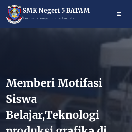
Skip
SMK Negeri 5 BATAM
to
content
Cerdas Terampil dan Berkarakter
Memberi Motifasi
Siswa
Belajar,Teknologi
produksi grafika di