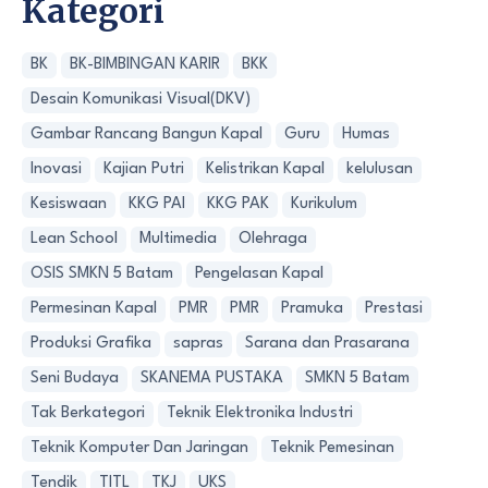
Kategori
BK
BK-BIMBINGAN KARIR
BKK
Desain Komunikasi Visual(DKV)
Gambar Rancang Bangun Kapal
Guru
Humas
Inovasi
Kajian Putri
Kelistrikan Kapal
kelulusan
Kesiswaan
KKG PAI
KKG PAK
Kurikulum
Lean School
Multimedia
Olehraga
OSIS SMKN 5 Batam
Pengelasan Kapal
Permesinan Kapal
PMR
PMR
Pramuka
Prestasi
Produksi Grafika
sapras
Sarana dan Prasarana
Seni Budaya
SKANEMA PUSTAKA
SMKN 5 Batam
Tak Berkategori
Teknik Elektronika Industri
Teknik Komputer Dan Jaringan
Teknik Pemesinan
Tendik
TITL
TKJ
UKS